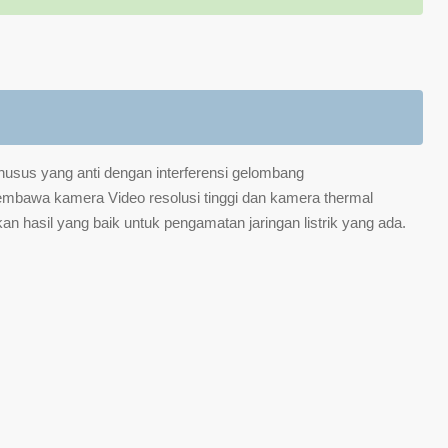
sus yang anti dengan interferensi gelombang
bawa kamera Video resolusi tinggi dan kamera thermal
n hasil yang baik untuk pengamatan jaringan listrik yang ada.