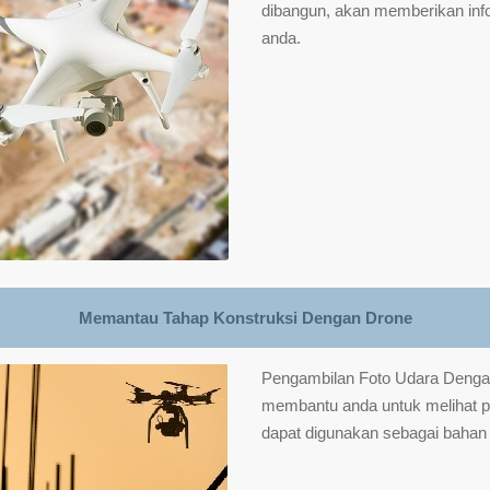
dibangun, akan memberikan inf
anda.
Memantau Tahap Konstruksi Dengan Drone
Pengambilan Foto Udara Denga
membantu anda untuk melihat pr
dapat digunakan sebagai bahan 