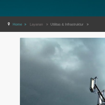
Home
Layanan
Utilitas & Infrastruktur