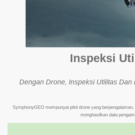
Inspeksi Ut
Dengan Drone, Inspeksi Utilitas Dan
SymphonyGEO mempunyai pilot drone yang berpengalaman, yang
menghasilkan data pengamat