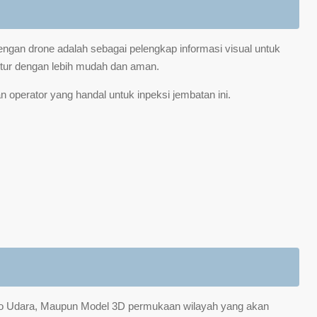
engan drone adalah sebagai pelengkap informasi visual untuk
ktur dengan lebih mudah dan aman.
 operator yang handal untuk inpeksi jembatan ini.
to Udara, Maupun Model 3D permukaan wilayah yang akan